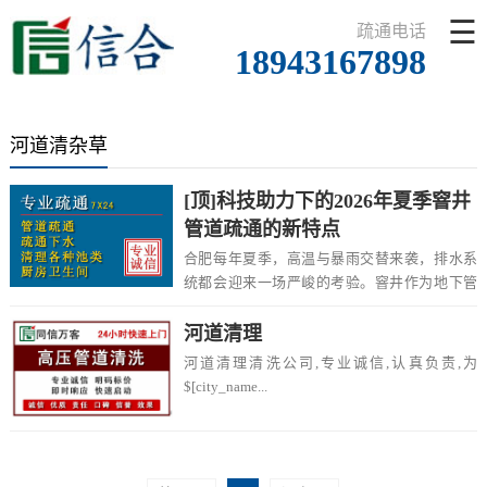
☰
疏通电话
18943167898
河道清杂草
[顶]科技助力下的2026年夏季窨井
管道疏通的新特点
合肥每年夏季，高温与暴雨交替来袭，排水系
统都会迎来一场严峻的考验。窨井作为地下管
网的关键...
河道清理
河道清理清洗公司,专业诚信,认真负责,为
$[city_name...