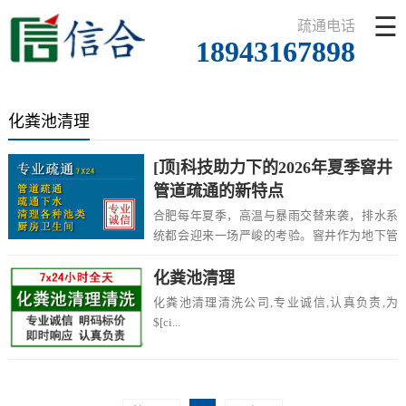
☰
疏通电话
18943167898
化粪池清理
[顶]科技助力下的2026年夏季窨井
管道疏通的新特点
合肥每年夏季，高温与暴雨交替来袭，排水系
统都会迎来一场严峻的考验。窨井作为地下管
网的关键...
化粪池清理
化粪池清理清洗公司,专业诚信,认真负责,为
$[ci...